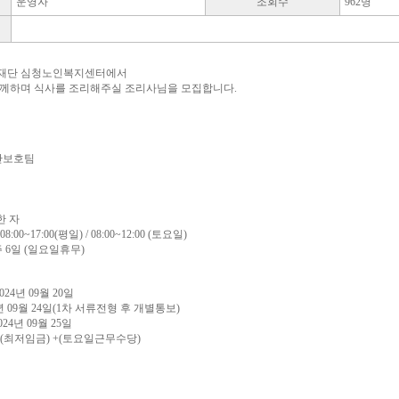
운영자
조회수
962명
재단 심청노인복지센터에서
께하며 식사를 조리해주실 조리사님을 모집합니다.
야간보호팀
한 자
8:00~17:00(평일) / 08:00~12:00 (토요일)
주 6일 (일요일휴무)
024년 09월 20일
24년 09월 24일(1차 서류전형 후 개별통보)
24년 09월 25일
40원(최저임금) +(토요일근무수당)