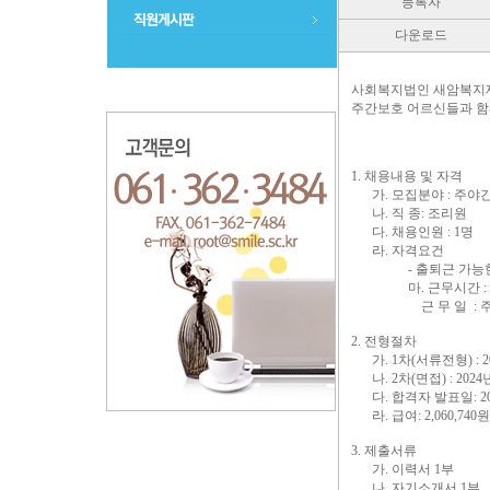
등록자
다운로드
사회복지법인 새암복지
주간보호 어르신들과 함
1. 채용내용 및 자격
가. 모집분야 : 주
나. 직 종: 조리원
다. 채용인원 : 1명
라. 자격요건
- 출퇴근 가능
마.
근무시간 : 0
근 무 일 : 
2. 전형절차
가. 1차(서류전형) : 2
나. 2차(면접) : 20
다. 합격자 발표일: 20
라. 급여:
2,060,7
3. 제출서류
가. 이력서 1부
나. 자기소개서 1부