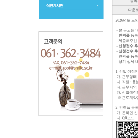
등록
다운
2026년도 
- 본 공고는
-
인력풀
등
- 제출해주신
-
신청접수 후
-
신청접수 후
- 인력풀 등
- 상기 상세
1. 선발 예정
가. 근무형태 
나. 직렬 : 
다. 근무지역 
라. 선발예정인
※ 근로계약
2. 인력풀 등
가. 온라인 신
나. QR코드