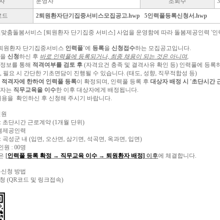
자
운영자
조회수
로드
2퇴원환자단기집중서비스모집공고.hwp
5인력풀등록신청서.hwp
노인맞춤돌봄서비스 [퇴원환자 단기집중 서비스] 사업을 운영함에 따라 돌봄제공인력 '인
 ‘퇴원환자 단기집중서비스
인력풀
’에
등록
을
신청접수
하는 모집공고입니다.
록을
신청
하신 후
바로 인력풀에 등록되거나, 최종 채용이 되는 것은 아니며
,
 정보를 통해
적격여부를 검토 후
(자격요건 충족 및 결격사유 확인 등) 인력풀에 등록
, 필요 시 간단한 기초면담이 진행될 수 있습니다. (태도, 성향, 직무적합성 등)
적격자에 한하여 인력풀 등록
이 확정되며, 인력풀 등록 후
대상자 배정 시 '초단시간 
록자는
직무교육을 이수
한 이후 대상자에게 배정됩니다.
 내용을 확인하신 후 신청해 주시기 바랍니다.
인원
: 초단시간 근로계약 (1개월 단위)
돌봄제공인력
: 곡성군 내 (입면, 오산면, 삼기면, 석곡면, 옥과면, 입면)
원 : 00명
은
[
인력풀 등록 확정 → 직무교육 이수 → 퇴원환자 배정]
이후
에 체결합니다.
록신청 방법
청 (QR코드 및 링크접속)