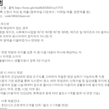
 신청 : 클릭
https://forms.gle/chm8biKMhDvsuVJV8
록 신청서 작성 및 제출 (첨부파일 다운로드 / 이메일 제출, 방문제출 등)
 smile3484@daum.net
 결격사유
호에 해당하지 않는 경우
법 제31조, 사회복지사업법 제7조 제3항 제7호·제8호, 제35조 및 제35조의 2의 
 의하여 응시자격이 정지되지 아니한 자
경우 병역을 미필하였거나 면제된 자
 위한 역량과 의지를 갖춘 자 중 다음 내용의 하나에 해당하는 자
사 자격증 소지자
돌봄서비스 생활지원사 경력 3년 이상자
발생 시 서비스 제공
: 이용자의 건강상태와 영양 요구도를 고려하여 적절한 영양 섭취가 가능하도록 지원
: 이용자 가정 방문을 통해 식사준비·청소·세탁·위생관리·신체수발 등 일상생활 유지에
: 이용자의 집을 나설 때부터 집으로 돌아오기까지의 이용자의 생활유지에 필수적인 외
공서, 약국, 은행, 시장, 마트 등)
 1개월 (이용자의 건강상태, 회복경과 등에 따라 필요시 1개월 범위 내 연장 가능)
록 이후 채용안내
: 초단시간 근로계약 (1개월 단위 / 필요 시 1개월 연장)