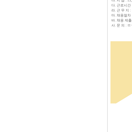
나. 시 급 : 13
다. 근로시간 : 
라. 근 무 지 
마. 채용절차
바. 채용 제출
사. 문 의 : 