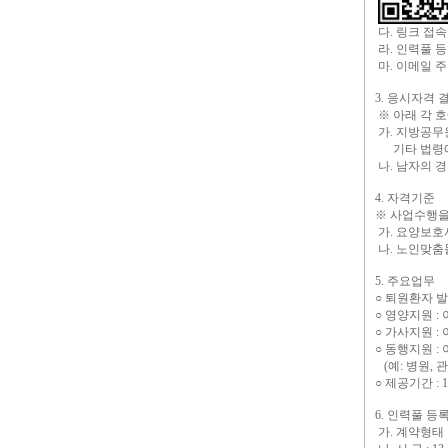
다. 링크 접속
라. 인력풀 등
마. 이메일 주소 :
3. 응시자격
※ 아래 각 
가. 지방공무원
기타 법령에
나. 남자의 
4. 자격기준
※ 사업수행을
가. 요양보호
나. 노인맞춤
5. 주요업무
○ 퇴원환자 
○ 영양지원 
○ 가사지원 
○ 동행지원 
(예: 병원, 관
○ 제공기간 :
6. 인력풀 등
가. 계약형태 