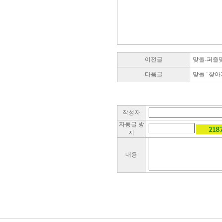
이전글
맞돌-퍼즐
다음글
맞돌 "찾아
작성자
자동글 방
지
내용